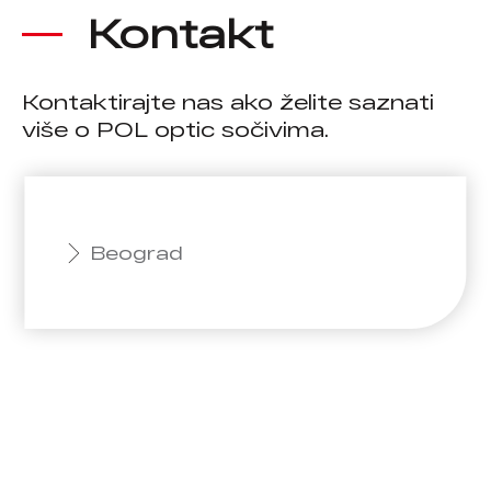
Kontakt
Kontaktirajte nas ako želite saznati
više o POL optic sočivima.
Beograd
Pon - Pet: 8:00 - 16:00
Bekerelova 1a, 11 050
+381 11 288 57 57
order@poloptic.com