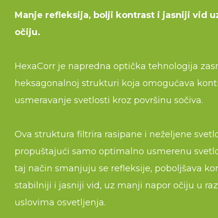
Manje refleksija, bolji kontrast i jasniji vid 
očiju.
HexaCorr je napredna optička tehnologija za
heksagonalnoj strukturi koja omogućava kont
usmeravanje svetlosti kroz površinu sočiva.
Ova struktura filtrira rasipane i neželjene svet
propuštajući samo optimalno usmerenu svetlo
taj način smanjuju se refleksije, poboljšava kon
stabilniji i jasniji vid, uz manji napor očiju u raz
uslovima osvetljenja.