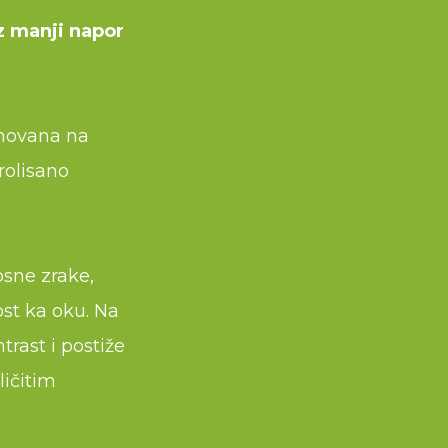
uz manji napor
snovana na
rolisano
losne zrake,
st ka oku. Na
trast i postiže
ličitim