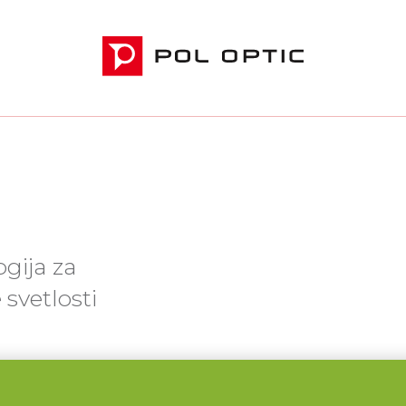
gija za
svetlosti