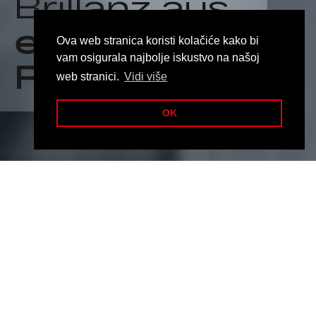
Brillanz aus
eigener
Ova web stranica koristi kolačiće kako bi
vam osigurala najbolje iskustvo na našoj
Produktion
web stranici.
Vidi više
OK
Despre noi
De la începuturile noastre, în 1981,
misiunea noastră a fost să oferim
clienților noștri produse de cea mai
bună calitate.